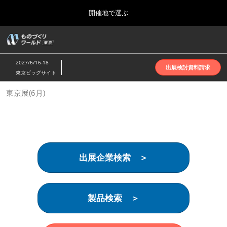
Press
ス
開催地で選ぶ
Escape
キ
to
ッ
close
ホーム
グ
プ
the
ロ
2026年10月07日
し
ー
menu.
インテックス大阪 | INTEX Osaka
2027/6/16-18
バ
出展検討資料請求
て
東京ビッグサイト
ル
進
ナ
名古屋展(4月)
東京展(6月)
ビ
む
2027年04月07日
ゲ
ポートメッセなごや | Port Messe Nagoya
ー
シ
ョ
東京展(6月)
ン
2027年06月16日
を
東京ビッグサイト | Tokyo Big Sight
出展企業検索 ＞
折
り
た
大阪展(10月)
た
2026年10月07日
む
製品検索 ＞
インテックス大阪 | INTEX Osaka