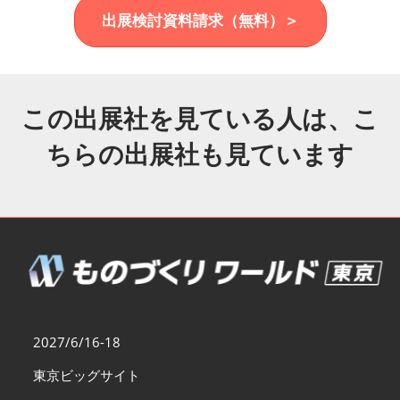
福岡展(12月)
出展検討資料請求（無料）＞
2026年12月02日
マリンメッセ福岡｜MARIN MESSE Fukuoka
この出展社を見ている人は、こ
ちらの出展社も見ています
2027/6/16-18
東京ビッグサイト