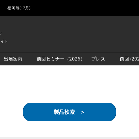
福岡展(12月)
8
サイト
出展案内
前回セミナー（2026）
プレス
前回 (2
展
展社・製品検索
出展検討資料を請求する
取材事前登録
会場
（無料）
展製品特集 一覧
来場者
ローバル･サプライ
特集
目の併催イベント
製品検索 ＞
法について