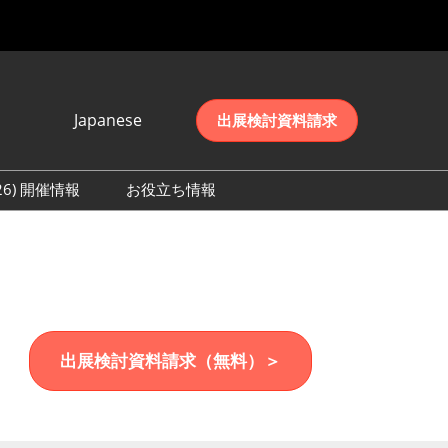
Japanese
出展検討資料請求
Japanese
English
026) 開催情報
お役立ち情報
简体中文
初日の様子 (2026)
한국어
数 (2026)
出展検討資料請求（無料）＞