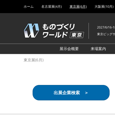
Press
ス
ホーム
名古屋展(4月)
東京展(6月)
大阪展(10月)
Escape
キ
to
ッ
close
プ
the
2027/6/16-1
し
menu.
東京ビッグ
て
進
む
展示会概要
来場案内
設計･製造ソリューション
前回 出
東京展(6月)
機械要素技術展
前回 出
ヘルスケア･医療機器 開発
前回 グ
展
チェーン
工場設備･備品展
前回 注
出展企業検索 ＞
次世代3Dプリンタ展
ご来場方
計測･検査･センサ展
アクセス