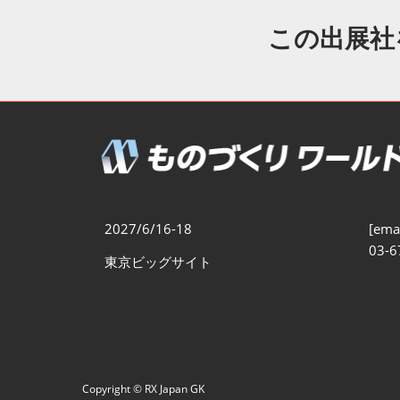
製造業DX展
展示会・
シー
この出展社
ものづくりODM/EMS展
製造業サイバーセキュリテ
ィ展
スマートメンテナンス展
ものづくりNEXT
製造業×フィジカルAI展
2027/6/16-18
[emai
03-6
東京ビッグサイト
Copyright © RX Japan GK