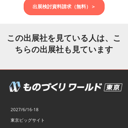
福岡展(12月)
出展検討資料請求（無料）＞
2026年12月02日
マリンメッセ福岡｜MARIN MESSE Fukuoka
この出展社を見ている人は、こ
ちらの出展社も見ています
2027/6/16-18
東京ビッグサイト