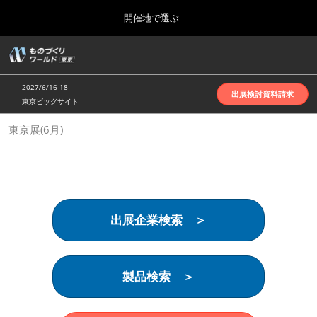
Press
ス
開催地で選ぶ
Escape
キ
to
ッ
close
ホーム
グ
プ
the
ロ
2026年10月07日
し
ー
menu.
インテックス大阪 | INTEX Osaka
2027/6/16-18
バ
出展検討資料請求
て
東京ビッグサイト
ル
進
ナ
名古屋展(4月)
東京展(6月)
ビ
む
2027年04月07日
ゲ
ポートメッセなごや | Port Messe Nagoya
ー
シ
ョ
東京展(6月)
ン
2027年06月16日
を
東京ビッグサイト | Tokyo Big Sight
出展企業検索 ＞
折
り
た
大阪展(10月)
た
2026年10月07日
む
製品検索 ＞
インテックス大阪 | INTEX Osaka