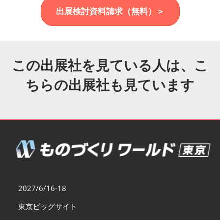
福岡展(12月)
出展検討資料請求（無料）＞
2026年12月02日
マリンメッセ福岡｜MARIN MESSE Fukuoka
この出展社を見ている人は、こ
ちらの出展社も見ています
2027/6/16-18
東京ビッグサイト