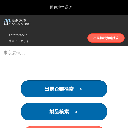
Press
ス
開催地で選ぶ
Escape
キ
to
ッ
close
ホーム
グ
プ
the
ロ
2026年10月07日
し
ー
menu.
インテックス大阪 | INTEX Osaka
2027/6/16-18
バ
出展検討資料請求
て
東京ビッグサイト
ル
進
ナ
名古屋展(4月)
東京展(6月)
ビ
む
2027年04月07日
ゲ
ポートメッセなごや | Port Messe Nagoya
ー
シ
ョ
東京展(6月)
ン
2027年06月16日
を
東京ビッグサイト | Tokyo Big Sight
出展企業検索 ＞
折
り
た
大阪展(10月)
た
2026年10月07日
む
製品検索 ＞
インテックス大阪 | INTEX Osaka