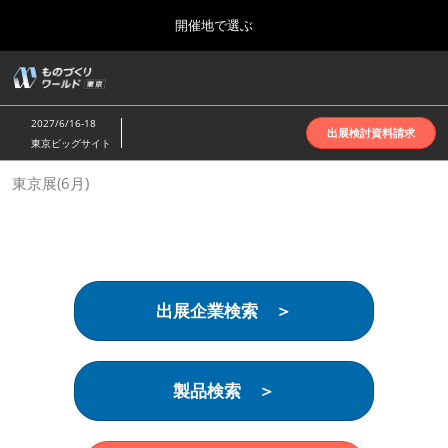
Press
ス
開催地で選ぶ
Escape
キ
to
ッ
close
ホーム
グ
プ
the
ロ
2026年10月07日
し
ー
menu.
インテックス大阪 | INTEX Osaka
2027/6/16-18
バ
出展検討資料請求
て
東京ビッグサイト
ル
進
ナ
名古屋展(4月)
東京展(6月)
ビ
む
2027年04月07日
ゲ
ポートメッセなごや | Port Messe Nagoya
ー
シ
ョ
東京展(6月)
ン
2027年06月16日
を
東京ビッグサイト | Tokyo Big Sight
出展企業検索 ＞
折
り
た
大阪展(10月)
た
2026年10月07日
む
製品検索 ＞
インテックス大阪 | INTEX Osaka