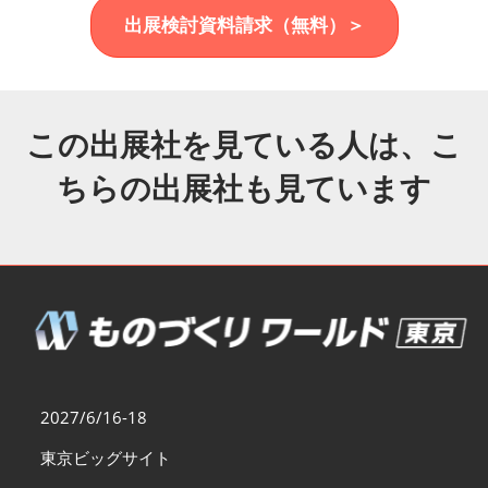
福岡展(12月)
出展検討資料請求（無料）＞
2026年12月02日
マリンメッセ福岡｜MARIN MESSE Fukuoka
この出展社を見ている人は、こ
ちらの出展社も見ています
2027/6/16-18
東京ビッグサイト