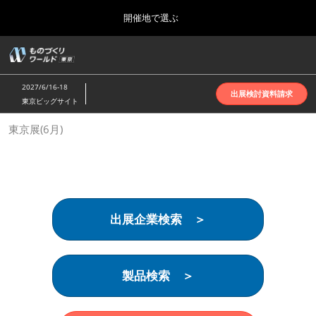
Press
ス
開催地で選ぶ
Escape
キ
to
ッ
close
ホーム
グ
プ
the
ロ
2026年10月07日
し
ー
menu.
インテックス大阪 | INTEX Osaka
2027/6/16-18
バ
出展検討資料請求
て
東京ビッグサイト
ル
進
ナ
名古屋展(4月)
東京展(6月)
ビ
む
2027年04月07日
ゲ
ポートメッセなごや | Port Messe Nagoya
ー
シ
ョ
東京展(6月)
ン
2027年06月16日
を
東京ビッグサイト | Tokyo Big Sight
出展企業検索 ＞
折
り
た
大阪展(10月)
た
2026年10月07日
む
製品検索 ＞
インテックス大阪 | INTEX Osaka