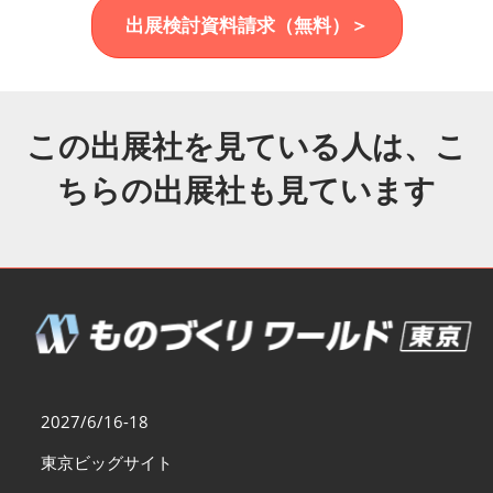
福岡展(12月)
出展検討資料請求（無料）＞
2026年12月02日
マリンメッセ福岡｜MARIN MESSE Fukuoka
この出展社を見ている人は、こ
ちらの出展社も見ています
2027/6/16-18
東京ビッグサイト