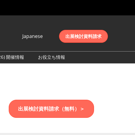
Japanese
出展検討資料請求
Japanese
English
026) 開催情報
お役立ち情報
简体中文
初日の様子 (2026)
한국어
数 (2026)
出展検討資料請求（無料）＞