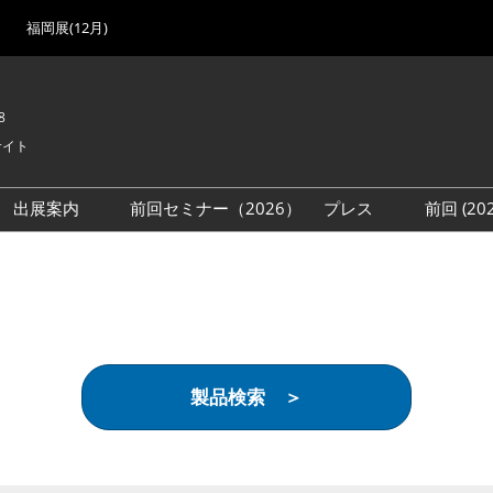
福岡展(12月)
8
サイト
出展案内
前回セミナー（2026）
プレス
前回 (2
展
展社・製品検索
出展検討資料を請求する
取材事前登録
会場
（無料）
展製品特集 一覧
来場者
ローバル･サプライ
特集
目の併催イベント
製品検索 ＞
法について