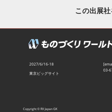
製造業DX展
展示会・
シー
この出展社
ものづくりODM/EMS展
製造業サイバーセキュリテ
ィ展
スマートメンテナンス展
ものづくりNEXT
製造業×フィジカルAI展
2027/6/16-18
[emai
03-6
東京ビッグサイト
Copyright © RX Japan GK