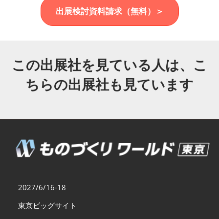
福岡展(12月)
出展検討資料請求（無料）＞
2026年12月02日
マリンメッセ福岡｜MARIN MESSE Fukuoka
この出展社を見ている人は、こ
ちらの出展社も見ています
2027/6/16-18
東京ビッグサイト