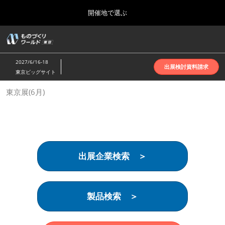
Press
ス
開催地で選ぶ
Escape
キ
to
ッ
close
ホーム
グ
プ
the
ロ
2026年10月07日
し
ー
menu.
インテックス大阪 | INTEX Osaka
2027/6/16-18
バ
出展検討資料請求
て
東京ビッグサイト
ル
進
ナ
名古屋展(4月)
東京展(6月)
ビ
む
2027年04月07日
ゲ
ポートメッセなごや | Port Messe Nagoya
ー
シ
ョ
東京展(6月)
ン
2027年06月16日
を
東京ビッグサイト | Tokyo Big Sight
出展企業検索 ＞
折
り
た
大阪展(10月)
た
2026年10月07日
む
製品検索 ＞
インテックス大阪 | INTEX Osaka