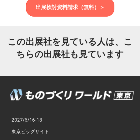
福岡展(12月)
出展検討資料請求（無料）＞
2026年12月02日
マリンメッセ福岡｜MARIN MESSE Fukuoka
この出展社を見ている人は、こ
ちらの出展社も見ています
2027/6/16-18
東京ビッグサイト