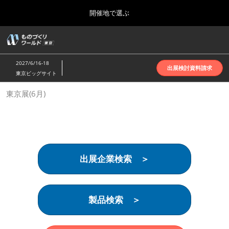
Press
ス
開催地で選ぶ
Escape
キ
to
ッ
close
ホーム
グ
プ
the
ロ
2026年10月07日
し
ー
menu.
インテックス大阪 | INTEX Osaka
2027/6/16-18
バ
出展検討資料請求
て
東京ビッグサイト
ル
進
ナ
名古屋展(4月)
東京展(6月)
ビ
む
2027年04月07日
ゲ
ポートメッセなごや | Port Messe Nagoya
ー
シ
ョ
東京展(6月)
ン
2027年06月16日
を
東京ビッグサイト | Tokyo Big Sight
出展企業検索 ＞
折
り
た
大阪展(10月)
た
2026年10月07日
む
製品検索 ＞
インテックス大阪 | INTEX Osaka