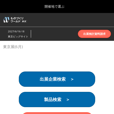
Press
ス
開催地で選ぶ
Escape
キ
to
ッ
close
ホーム
グ
プ
the
ロ
2026年10月07日
し
ー
menu.
インテックス大阪 | INTEX Osaka
2027/6/16-18
バ
出展検討資料請求
て
東京ビッグサイト
ル
進
ナ
名古屋展(4月)
東京展(6月)
ビ
む
2027年04月07日
ゲ
ポートメッセなごや | Port Messe Nagoya
ー
シ
ョ
東京展(6月)
ン
2027年06月16日
を
東京ビッグサイト | Tokyo Big Sight
出展企業検索 ＞
折
り
た
大阪展(10月)
た
2026年10月07日
む
製品検索 ＞
インテックス大阪 | INTEX Osaka