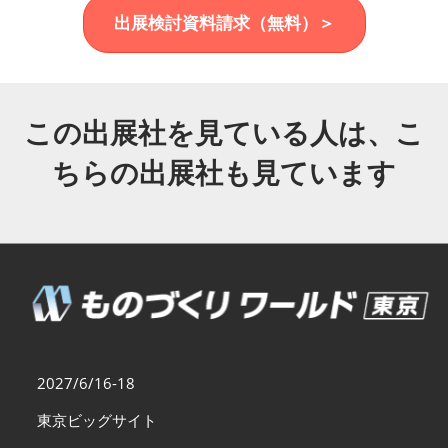
福岡展(12月)
出展検討資料請求（無料）＞
2026年12月02日
マリンメッセ福岡｜MARIN MESSE Fukuoka
この出展社を見ている人は、こ
ちらの出展社も見ています
2027/6/16-18
東京ビッグサイト