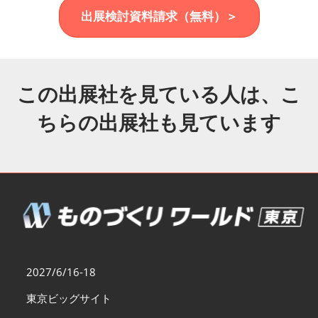
福岡展(12月)
出展検討資料請求（無料）＞
2026年12月02日
マリンメッセ福岡｜MARIN MESSE Fukuoka
この出展社を見ている人は、こ
ちらの出展社も見ています
2027/6/16-18
東京ビッグサイト