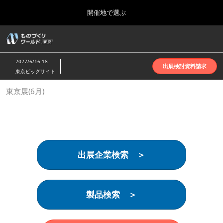
Press
ス
開催地で選ぶ
Escape
キ
to
ッ
close
ホーム
グ
プ
the
ロ
2026年10月07日
し
ー
menu.
インテックス大阪 | INTEX Osaka
2027/6/16-18
バ
出展検討資料請求
て
東京ビッグサイト
ル
進
ナ
名古屋展(4月)
東京展(6月)
ビ
む
2027年04月07日
ゲ
ポートメッセなごや | Port Messe Nagoya
ー
シ
ョ
東京展(6月)
ン
2027年06月16日
を
東京ビッグサイト | Tokyo Big Sight
出展企業検索 ＞
折
り
た
大阪展(10月)
た
2026年10月07日
む
製品検索 ＞
インテックス大阪 | INTEX Osaka