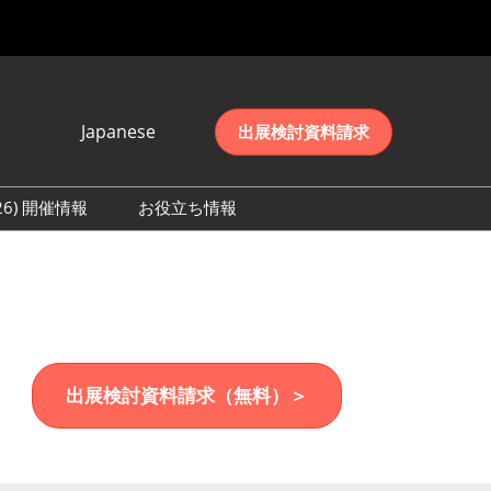
Japanese
出展検討資料請求
Japanese
English
026) 開催情報
お役立ち情報
简体中文
初日の様子 (2026)
한국어
数 (2026)
出展検討資料請求（無料）＞