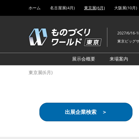
Press
ス
ホーム
名古屋展(4月)
東京展(6月)
大阪展(10月)
Escape
キ
to
ッ
close
プ
the
2027/6/16-1
し
menu.
東京ビッグ
て
進
む
展示会概要
来場案内
設計･製造ソリューション
前回 出
東京展(6月)
機械要素技術展
前回 出
ヘルスケア･医療機器 開発
前回 グ
展
チェーン
工場設備･備品展
前回 注
出展企業検索 ＞
次世代3Dプリンタ展
ご来場方
計測･検査･センサ展
アクセス