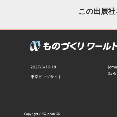
製造業DX展
展示会・
シー
この出展社
ものづくりODM/EMS展
製造業サイバーセキュリテ
ィ展
スマートメンテナンス展
ものづくりNEXT
製造業×フィジカルAI展
2027/6/16-18
[emai
03-6
東京ビッグサイト
Copyright © RX Japan GK