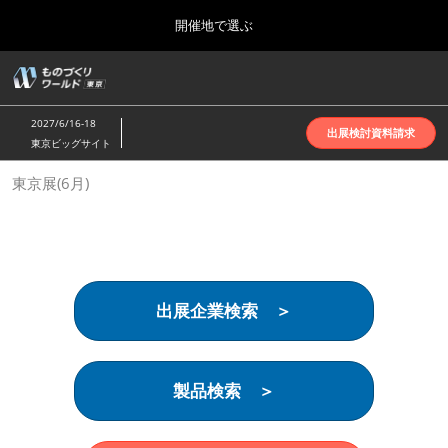
Press
ス
開催地で選ぶ
Escape
キ
to
ッ
close
ホーム
グ
プ
the
ロ
2026年10月07日
し
ー
menu.
インテックス大阪 | INTEX Osaka
2027/6/16-18
バ
出展検討資料請求
て
東京ビッグサイト
ル
進
ナ
名古屋展(4月)
東京展(6月)
ビ
む
2027年04月07日
ゲ
ポートメッセなごや | Port Messe Nagoya
ー
シ
ョ
東京展(6月)
ン
2027年06月16日
を
東京ビッグサイト | Tokyo Big Sight
出展企業検索 ＞
折
り
た
大阪展(10月)
た
2026年10月07日
む
製品検索 ＞
インテックス大阪 | INTEX Osaka