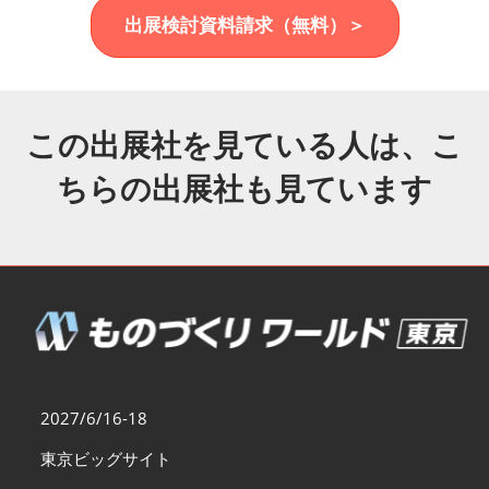
福岡展(12月)
出展検討資料請求（無料）＞
2026年12月02日
マリンメッセ福岡｜MARIN MESSE Fukuoka
この出展社を見ている人は、こ
ちらの出展社も見ています
2027/6/16-18
東京ビッグサイト