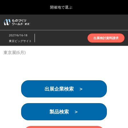
Press
ス
開催地で選ぶ
Escape
キ
to
ッ
close
ホーム
グ
プ
the
ロ
2026年10月07日
し
ー
menu.
インテックス大阪 | INTEX Osaka
2027/6/16-18
バ
出展検討資料請求
て
東京ビッグサイト
ル
進
ナ
名古屋展(4月)
東京展(6月)
ビ
む
2027年04月07日
ゲ
ポートメッセなごや | Port Messe Nagoya
ー
シ
ョ
東京展(6月)
ン
2027年06月16日
を
東京ビッグサイト | Tokyo Big Sight
出展企業検索 ＞
折
り
た
大阪展(10月)
た
2026年10月07日
む
製品検索 ＞
インテックス大阪 | INTEX Osaka