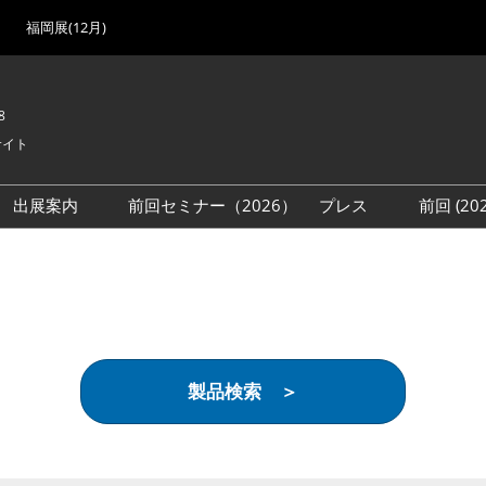
福岡展(12月)
8
サイト
出展案内
前回セミナー（2026）
プレス
前回 (2
展
展社・製品検索
出展検討資料を請求する
取材事前登録
会場
（無料）
展製品特集 一覧
来場者
ローバル･サプライ
特集
目の併催イベント
製品検索 ＞
法について