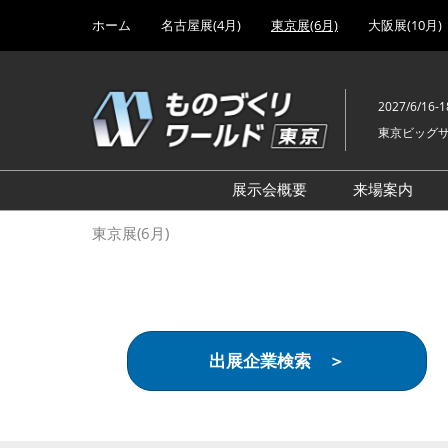
Press
ス
ホーム
名古屋展(4月)
東京展(6月)
大阪展(10月)
Escape
キ
to
ッ
close
プ
the
2027/6/16-1
し
menu.
東京ビッグ
て
進
む
展示会概要
来場案内
設計･製造ソリューション
前回 出
東京展(6月)
機械要素技術展
前回 出
ヘルスケア･医療機器 開発
前回 グ
展
チェーン
工場設備･備品展
前回 注
出展企業検索 ＞
次世代3Dプリンタ展
ご来場方
計測･検査･センサ展
アクセス