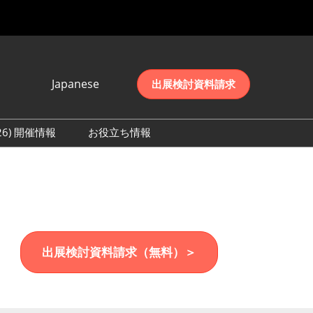
Japanese
出展検討資料請求
Japanese
English
026) 開催情報
お役立ち情報
简体中文
初日の様子 (2026)
한국어
数 (2026)
出展検討資料請求（無料）＞