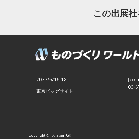
製造業DX展
展示会・
シー
この出展社
ものづくりODM/EMS展
製造業サイバーセキュリテ
ィ展
スマートメンテナンス展
ものづくりNEXT
製造業×フィジカルAI展
2027/6/16-18
[emai
03-6
東京ビッグサイト
Copyright © RX Japan GK