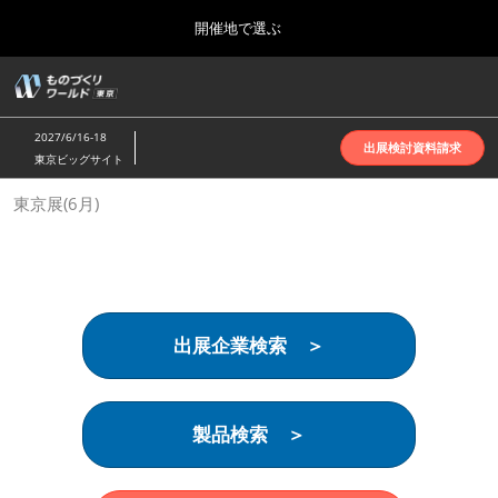
Press
ス
開催地で選ぶ
Escape
キ
to
ッ
close
ホーム
グ
プ
the
ロ
2026年10月07日
し
ー
menu.
インテックス大阪 | INTEX Osaka
2027/6/16-18
バ
出展検討資料請求
て
東京ビッグサイト
ル
進
ナ
名古屋展(4月)
東京展(6月)
ビ
む
2027年04月07日
ゲ
ポートメッセなごや | Port Messe Nagoya
ー
シ
ョ
東京展(6月)
ン
2027年06月16日
を
東京ビッグサイト | Tokyo Big Sight
出展企業検索 ＞
折
り
た
大阪展(10月)
た
2026年10月07日
む
製品検索 ＞
インテックス大阪 | INTEX Osaka