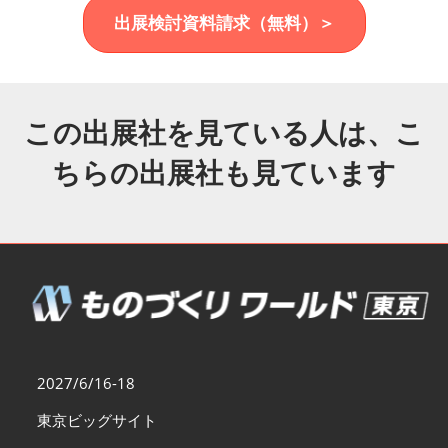
福岡展(12月)
出展検討資料請求（無料）＞
2026年12月02日
マリンメッセ福岡｜MARIN MESSE Fukuoka
この出展社を見ている人は、こ
ちらの出展社も見ています
2027/6/16-18
東京ビッグサイト