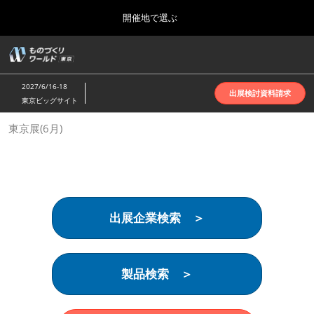
Press
ス
開催地で選ぶ
Escape
キ
to
ッ
close
ホーム
グ
プ
the
ロ
2026年10月07日
し
ー
menu.
インテックス大阪 | INTEX Osaka
2027/6/16-18
バ
出展検討資料請求
て
東京ビッグサイト
ル
進
ナ
名古屋展(4月)
東京展(6月)
ビ
む
2027年04月07日
ゲ
ポートメッセなごや | Port Messe Nagoya
ー
シ
ョ
東京展(6月)
ン
2027年06月16日
を
東京ビッグサイト | Tokyo Big Sight
出展企業検索 ＞
折
り
た
大阪展(10月)
た
2026年10月07日
む
製品検索 ＞
インテックス大阪 | INTEX Osaka