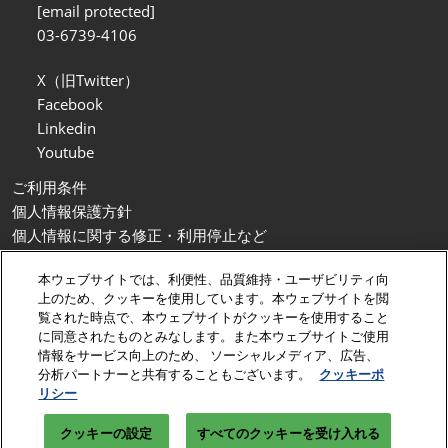
[email protected]
03-6739-4106
X（旧Twitter）
Facebook
Linkedin
Youtube
ご利用条件
個人情報保護方針
個人情報に関する修正・利用停止など
展示会・セミナー参加ポリシー
本ウェブサイトでは、利便性、品質維持・ユーザビリティ向
カスタマーハラスメントに対する基本方針
上のため、クッキーを使用しています。本ウェブサイトを閲
クッキーポリシー
覧された時点で、本ウェブサイトがクッキーを使用すること
クッキーの設定
に同意されたものとみなします。また本ウェブサイトご使用
情報をサービス向上のため、 ソーシャルメディア、広告、
Copyright © RX Japan GK
分析パートナーと共有することもございます。
クッキーポ
リシー
クッキーの設定
すべてのクッキーを受け入れる