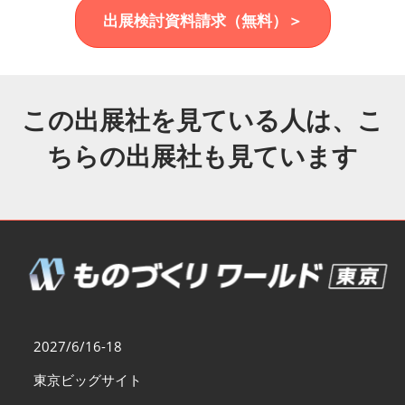
福岡展(12月)
出展検討資料請求（無料）＞
2026年12月02日
マリンメッセ福岡｜MARIN MESSE Fukuoka
この出展社を見ている人は、こ
ちらの出展社も見ています
2027/6/16-18
東京ビッグサイト