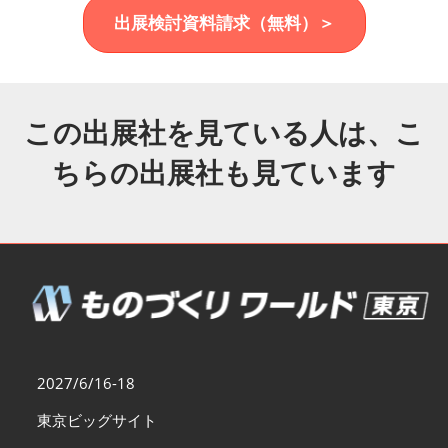
福岡展(12月)
出展検討資料請求（無料）＞
2026年12月02日
マリンメッセ福岡｜MARIN MESSE Fukuoka
この出展社を見ている人は、こ
ちらの出展社も見ています
2027/6/16-18
東京ビッグサイト