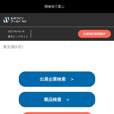
Press
ス
開催地で選ぶ
Escape
キ
to
ッ
close
ホーム
グ
プ
the
ロ
2026年10月07日
し
ー
menu.
インテックス大阪 | INTEX Osaka
2027/6/16-18
バ
出展検討資料請求
て
東京ビッグサイト
ル
進
ナ
名古屋展(4月)
東京展(6月)
ビ
む
2027年04月07日
ゲ
ポートメッセなごや | Port Messe Nagoya
ー
シ
ョ
東京展(6月)
ン
2027年06月16日
を
東京ビッグサイト | Tokyo Big Sight
出展企業検索 ＞
折
り
た
大阪展(10月)
た
2026年10月07日
む
製品検索 ＞
インテックス大阪 | INTEX Osaka