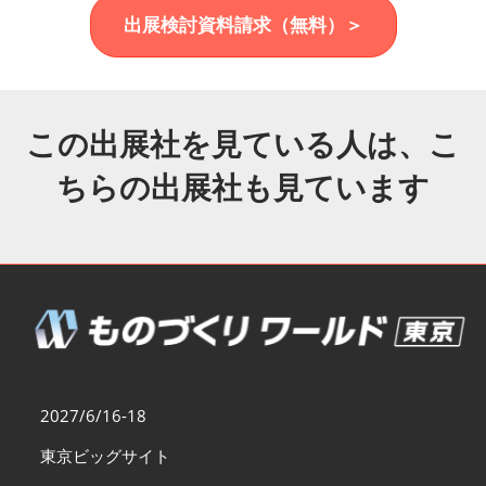
福岡展(12月)
出展検討資料請求（無料）＞
2026年12月02日
マリンメッセ福岡｜MARIN MESSE Fukuoka
この出展社を見ている人は、こ
ちらの出展社も見ています
2027/6/16-18
東京ビッグサイト