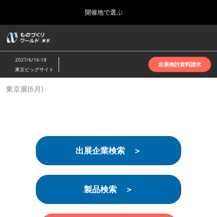
Press
ス
開催地で選ぶ
Escape
キ
to
ッ
close
ホーム
グ
プ
the
ロ
2026年10月07日
し
ー
menu.
インテックス大阪 | INTEX Osaka
2027/6/16-18
バ
出展検討資料請求
て
東京ビッグサイト
ル
進
ナ
名古屋展(4月)
東京展(6月)
ビ
む
2027年04月07日
ゲ
ポートメッセなごや | Port Messe Nagoya
ー
シ
ョ
東京展(6月)
ン
2027年06月16日
を
東京ビッグサイト | Tokyo Big Sight
出展企業検索 ＞
折
り
た
大阪展(10月)
た
2026年10月07日
む
製品検索 ＞
インテックス大阪 | INTEX Osaka