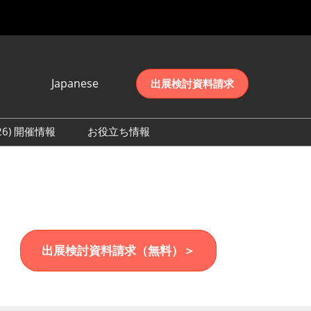
Japanese
出展検討資料請求
Japanese
English
026) 開催情報
お役立ち情報
简体中文
初日の様子 (2026)
한국어
数 (2026)
出展検討資料請求（無料）＞