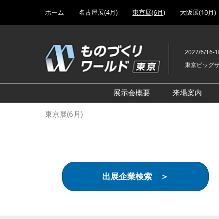
Press
ス
ホーム
名古屋展(4月)
東京展(6月)
大阪展(10月)
Escape
キ
to
ッ
close
プ
the
2027/6/16-1
し
menu.
東京ビッグ
て
進
む
展示会概要
来場案内
設計･製造ソリューション
前回 出
東京展(6月)
機械要素技術展
前回 出
ヘルスケア･医療機器 開発
前回 グ
展
チェーン
工場設備･備品展
前回 注
出展企業検索 ＞
次世代3Dプリンタ展
ご来場方
計測･検査･センサ展
アクセス