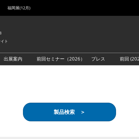
福岡展(12月)
8
サイト
出展案内
前回セミナー（2026）
プレス
前回 (2
展
展社・製品検索
出展検討資料を請求する
取材事前登録
会場
（無料）
展製品特集 一覧
来場者
ローバル･サプライ
特集
目の併催イベント
製品検索 ＞
法について