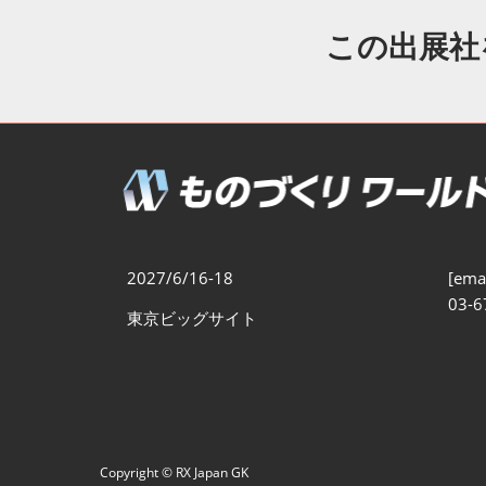
製造業DX展
展示会・
シー
この出展社
ものづくりODM/EMS展
製造業サイバーセキュリテ
ィ展
スマートメンテナンス展
ものづくりNEXT
製造業×フィジカルAI展
2027/6/16-18
[emai
03-6
東京ビッグサイト
Copyright © RX Japan GK