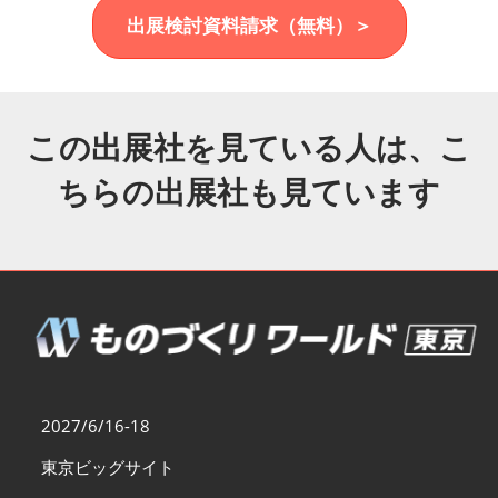
福岡展(12月)
出展検討資料請求（無料）＞
2026年12月02日
マリンメッセ福岡｜MARIN MESSE Fukuoka
この出展社を見ている人は、こ
ちらの出展社も見ています
2027/6/16-18
東京ビッグサイト