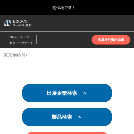
Press
ス
開催地で選ぶ
Escape
キ
to
ッ
close
ホーム
グ
プ
the
ロ
2026年10月07日
し
ー
menu.
インテックス大阪 | INTEX Osaka
2027/6/16-18
バ
出展検討資料請求
て
東京ビッグサイト
ル
進
ナ
名古屋展(4月)
東京展(6月)
ビ
む
2027年04月07日
ゲ
ポートメッセなごや | Port Messe Nagoya
ー
シ
ョ
東京展(6月)
ン
2027年06月16日
を
東京ビッグサイト | Tokyo Big Sight
出展企業検索 ＞
折
り
た
大阪展(10月)
た
2026年10月07日
む
製品検索 ＞
インテックス大阪 | INTEX Osaka