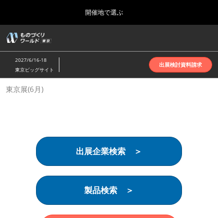
Press
ス
開催地で選ぶ
Escape
キ
to
ッ
close
ホーム
グ
プ
the
ロ
2026年10月07日
し
ー
menu.
インテックス大阪 | INTEX Osaka
2027/6/16-18
バ
出展検討資料請求
て
東京ビッグサイト
ル
進
ナ
名古屋展(4月)
東京展(6月)
ビ
む
2027年04月07日
ゲ
ポートメッセなごや | Port Messe Nagoya
ー
シ
ョ
東京展(6月)
ン
2027年06月16日
を
東京ビッグサイト | Tokyo Big Sight
出展企業検索 ＞
折
り
た
大阪展(10月)
た
2026年10月07日
む
製品検索 ＞
インテックス大阪 | INTEX Osaka