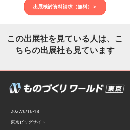
福岡展(12月)
出展検討資料請求（無料）＞
2026年12月02日
マリンメッセ福岡｜MARIN MESSE Fukuoka
この出展社を見ている人は、こ
ちらの出展社も見ています
2027/6/16-18
東京ビッグサイト