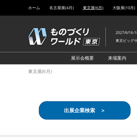
Press
ス
ホーム
名古屋展(4月)
東京展(6月)
大阪展(10月)
Escape
キ
to
ッ
close
プ
the
2027/6/16-1
し
menu.
東京ビッグ
て
進
む
展示会概要
来場案内
設計･製造ソリューション
前回 出
東京展(6月)
機械要素技術展
前回 出
ヘルスケア･医療機器 開発
前回 グ
展
チェーン
工場設備･備品展
前回 注
出展企業検索 ＞
次世代3Dプリンタ展
ご来場方
計測･検査･センサ展
アクセス