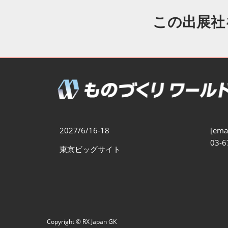
製造業DX展
展示会・
シー
この出展社
ものづくりODM/EMS展
製造業サイバーセキュリテ
ィ展
スマートメンテナンス展
ものづくりNEXT
製造業×フィジカルAI展
2027/6/16-18
[emai
03-6
東京ビッグサイト
Copyright © RX Japan GK