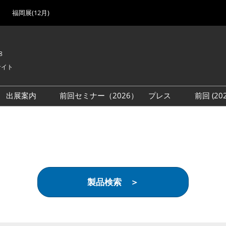
福岡展(12月)
8
サイト
出展案内
前回セミナー（2026）
プレス
前回 (2
展
展社・製品検索
出展検討資料を請求する
取材事前登録
会場
（無料）
展製品特集 一覧
来場者
ローバル･サプライ
特集
目の併催イベント
製品検索 ＞
法について