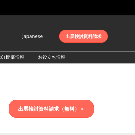
Japanese
出展検討資料請求
Japanese
English
026) 開催情報
お役立ち情報
简体中文
初日の様子 (2026)
한국어
数 (2026)
出展検討資料請求（無料）＞