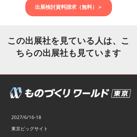
福岡展(12月)
出展検討資料請求（無料）＞
2026年12月02日
マリンメッセ福岡｜MARIN MESSE Fukuoka
この出展社を見ている人は、こ
ちらの出展社も見ています
2027/6/16-18
東京ビッグサイト