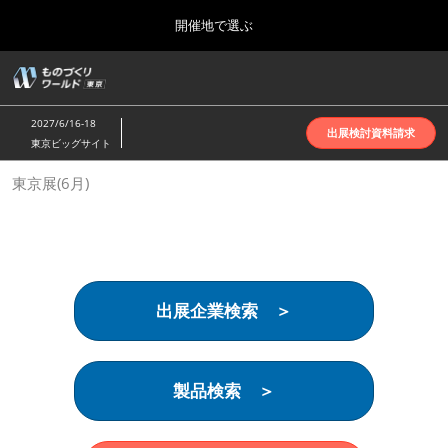
Press
ス
開催地で選ぶ
Escape
キ
to
ッ
close
ホーム
グ
プ
the
ロ
2026年10月07日
し
ー
menu.
インテックス大阪 | INTEX Osaka
2027/6/16-18
バ
出展検討資料請求
て
東京ビッグサイト
ル
進
ナ
名古屋展(4月)
東京展(6月)
ビ
む
2027年04月07日
ゲ
ポートメッセなごや | Port Messe Nagoya
ー
シ
ョ
東京展(6月)
ン
2027年06月16日
を
東京ビッグサイト | Tokyo Big Sight
出展企業検索 ＞
折
り
た
大阪展(10月)
た
2026年10月07日
む
製品検索 ＞
インテックス大阪 | INTEX Osaka