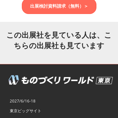
福岡展(12月)
出展検討資料請求（無料）＞
2026年12月02日
マリンメッセ福岡｜MARIN MESSE Fukuoka
この出展社を見ている人は、こ
ちらの出展社も見ています
2027/6/16-18
東京ビッグサイト