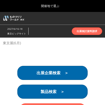
Press
ス
開催地で選ぶ
Escape
キ
to
ッ
close
ホーム
グ
プ
the
ロ
2026年10月07日
し
ー
menu.
インテックス大阪 | INTEX Osaka
2027/6/16-18
バ
出展検討資料請求
て
東京ビッグサイト
ル
進
ナ
名古屋展(4月)
東京展(6月)
ビ
む
2027年04月07日
ゲ
ポートメッセなごや | Port Messe Nagoya
ー
シ
ョ
東京展(6月)
ン
2027年06月16日
を
東京ビッグサイト | Tokyo Big Sight
出展企業検索 ＞
折
り
た
大阪展(10月)
た
2026年10月07日
む
製品検索 ＞
インテックス大阪 | INTEX Osaka