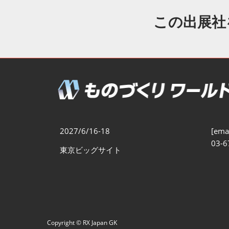
製造業DX展
展示会・
シー
この出展社
ものづくりODM/EMS展
製造業サイバーセキュリテ
ィ展
スマートメンテナンス展
ものづくりNEXT
製造業×フィジカルAI展
2027/6/16-18
[emai
03-6
東京ビッグサイト
Copyright © RX Japan GK