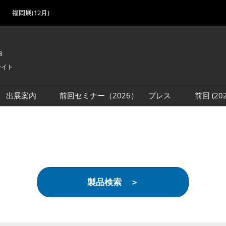
福岡展(12月)
8
サイト
出展案内
前回セミナー（2026）
プレス
前回 (2
展
展社・製品検索
出展検討資料を請求する
取材事前登録
会場
（無料）
展製品特集 一覧
来場者
ローバル･サプライ
特集
目の併催イベント
製品検索 ＞
法について