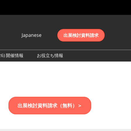
Japanese
出展検討資料請求
Japanese
English
026) 開催情報
お役立ち情報
简体中文
初日の様子 (2026)
한국어
数 (2026)
出展検討資料請求（無料）＞