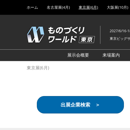
Press
ス
ホーム
名古屋展(4月)
東京展(6月)
大阪展(10月)
Escape
キ
to
ッ
close
プ
the
2027/6/16-1
し
menu.
東京ビッグ
て
進
む
展示会概要
来場案内
設計･製造ソリューション
前回 出
東京展(6月)
機械要素技術展
前回 出
ヘルスケア･医療機器 開発
前回 グ
展
チェーン
工場設備･備品展
前回 注
出展企業検索 ＞
次世代3Dプリンタ展
ご来場方
計測･検査･センサ展
アクセス