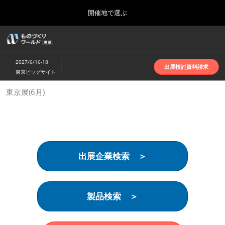
Press
ス
開催地で選ぶ
Escape
キ
to
ッ
close
ホーム
グ
プ
the
ロ
2026年10月07日
し
ー
menu.
インテックス大阪 | INTEX Osaka
2027/6/16-18
バ
出展検討資料請求
て
東京ビッグサイト
ル
進
ナ
名古屋展(4月)
東京展(6月)
ビ
む
2027年04月07日
ゲ
ポートメッセなごや | Port Messe Nagoya
ー
シ
ョ
東京展(6月)
ン
2027年06月16日
を
東京ビッグサイト | Tokyo Big Sight
出展企業検索 ＞
折
り
た
大阪展(10月)
た
2026年10月07日
む
製品検索 ＞
インテックス大阪 | INTEX Osaka