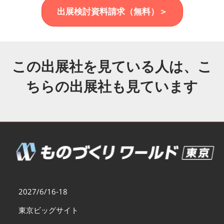
福岡展(12月)
出展検討資料請求（無料）＞
2026年12月02日
マリンメッセ福岡｜MARIN MESSE Fukuoka
この出展社を見ている人は、こ
ちらの出展社も見ています
2027/6/16-18
東京ビッグサイト