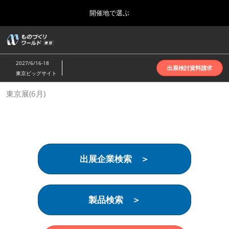
Press
ス
開催地で選ぶ
Escape
キ
to
ッ
close
ホーム
グ
プ
the
ロ
2026年10月07日
し
ー
menu.
インテックス大阪 | INTEX Osaka
2027/6/16-18
バ
出展検討資料請求
て
東京ビッグサイト
ル
進
ナ
名古屋展(4月)
東京展(6月)
ビ
む
2027年04月07日
ゲ
ポートメッセなごや | Port Messe Nagoya
ー
シ
ョ
東京展(6月)
ン
2027年06月16日
を
東京ビッグサイト | Tokyo Big Sight
出展企業検索 ＞
折
り
た
大阪展(10月)
た
2026年10月07日
む
製品検索 ＞
インテックス大阪 | INTEX Osaka