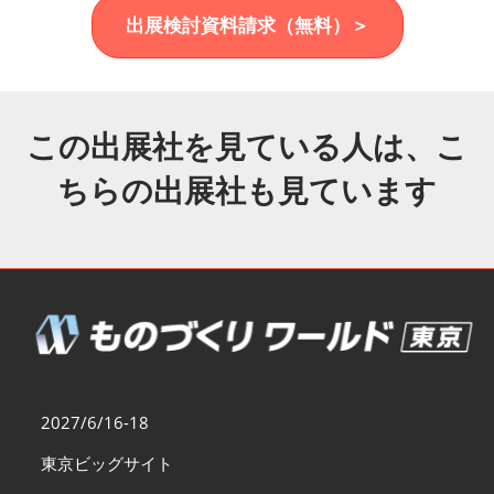
福岡展(12月)
出展検討資料請求（無料）＞
2026年12月02日
マリンメッセ福岡｜MARIN MESSE Fukuoka
この出展社を見ている人は、こ
ちらの出展社も見ています
2027/6/16-18
東京ビッグサイト