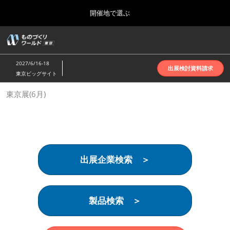
Press
ス
開催地で選ぶ
Escape
キ
to
ッ
close
ホーム
グ
プ
the
ロ
2026年10月07日
し
ー
menu.
インテックス大阪 | INTEX Osaka
2027/6/16-18
バ
出展検討資料請求
て
東京ビッグサイト
ル
進
ナ
名古屋展(4月)
東京展(6月)
ビ
む
2027年04月07日
ゲ
ポートメッセなごや | Port Messe Nagoya
ー
シ
ョ
東京展(6月)
ン
2027年06月16日
を
東京ビッグサイト | Tokyo Big Sight
出展企業検索 ＞
折
り
た
大阪展(10月)
た
2026年10月07日
む
製品検索 ＞
インテックス大阪 | INTEX Osaka