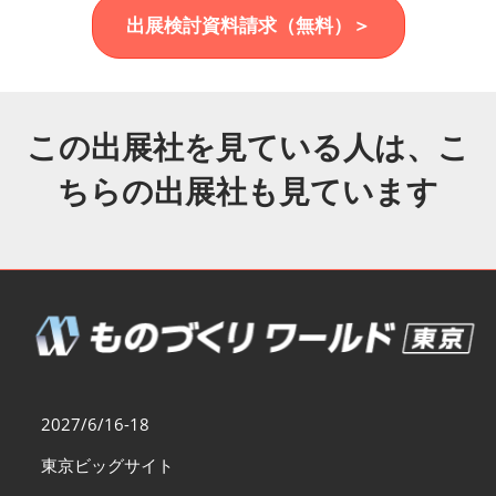
福岡展(12月)
出展検討資料請求（無料）＞
2026年12月02日
マリンメッセ福岡｜MARIN MESSE Fukuoka
この出展社を見ている人は、こ
ちらの出展社も見ています
2027/6/16-18
東京ビッグサイト