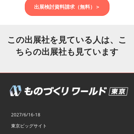
福岡展(12月)
出展検討資料請求（無料）＞
2026年12月02日
マリンメッセ福岡｜MARIN MESSE Fukuoka
この出展社を見ている人は、こ
ちらの出展社も見ています
2027/6/16-18
東京ビッグサイト