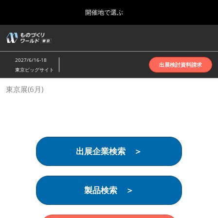
Press
ス
開催地で選ぶ
Escape
キ
to
ッ
close
ホーム
グ
プ
the
ロ
2026年10月07日
し
ー
menu.
インテックス大阪 | INTEX Osaka
2027/6/16-18
バ
出展検討資料請求
て
東京ビッグサイト
ル
進
ナ
名古屋展(4月)
東京展(6月)
ビ
む
2027年04月07日
ゲ
ポートメッセなごや | Port Messe Nagoya
ー
シ
ョ
東京展(6月)
ン
2027年06月16日
を
東京ビッグサイト | Tokyo Big Sight
出展企業検索 ＞
折
り
た
大阪展(10月)
た
2026年10月07日
む
製品検索 ＞
インテックス大阪 | INTEX Osaka