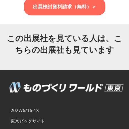
福岡展(12月)
出展検討資料請求（無料）＞
2026年12月02日
マリンメッセ福岡｜MARIN MESSE Fukuoka
この出展社を見ている人は、こ
ちらの出展社も見ています
2027/6/16-18
東京ビッグサイト