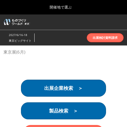
Press
ス
開催地で選ぶ
Escape
キ
to
ッ
close
ホーム
グ
プ
the
ロ
2026年10月07日
し
ー
menu.
インテックス大阪 | INTEX Osaka
2027/6/16-18
バ
出展検討資料請求
て
東京ビッグサイト
ル
進
ナ
名古屋展(4月)
東京展(6月)
ビ
む
2027年04月07日
ゲ
ポートメッセなごや | Port Messe Nagoya
ー
シ
ョ
東京展(6月)
ン
2027年06月16日
を
東京ビッグサイト | Tokyo Big Sight
出展企業検索 ＞
折
り
た
大阪展(10月)
た
2026年10月07日
む
製品検索 ＞
インテックス大阪 | INTEX Osaka