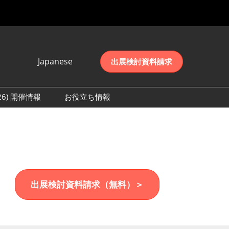
Japanese
出展検討資料請求
Japanese
English
026) 開催情報
お役立ち情報
简体中文
初日の様子 (2026)
한국어
数 (2026)
出展検討資料請求（無料）＞