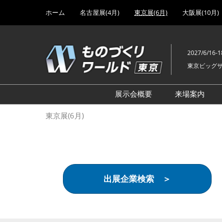
Press
ス
ホーム
名古屋展(4月)
東京展(6月)
大阪展(10月)
Escape
キ
to
ッ
close
プ
the
2027/6/16-1
し
menu.
東京ビッグ
て
進
む
展示会概要
来場案内
設計･製造ソリューション
前回 出
東京展(6月)
機械要素技術展
前回 出
ヘルスケア･医療機器 開発
前回 グ
展
チェーン
工場設備･備品展
前回 注
出展企業検索 ＞
次世代3Dプリンタ展
ご来場方
計測･検査･センサ展
アクセス