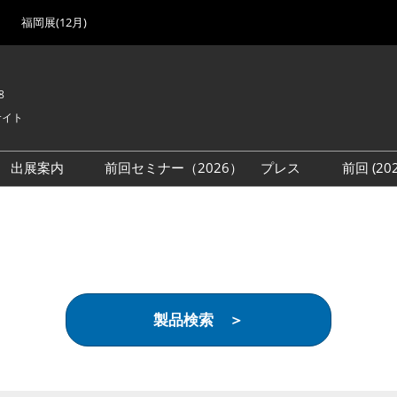
福岡展(12月)
8
サイト
出展案内
前回セミナー（2026）
プレス
前回 (2
展
展社・製品検索
出展検討資料を請求する
取材事前登録
会場
（無料）
展製品特集 一覧
来場者
ローバル･サプライ
特集
目の併催イベント
製品検索 ＞
法について