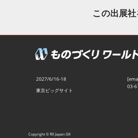
製造業DX展
展示会・
シー
この出展社
ものづくりODM/EMS展
製造業サイバーセキュリテ
ィ展
スマートメンテナンス展
ものづくりNEXT
製造業×フィジカルAI展
2027/6/16-18
[emai
03-6
東京ビッグサイト
Copyright © RX Japan GK