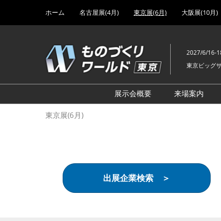
Press
ス
ホーム
名古屋展(4月)
東京展(6月)
大阪展(10月)
Escape
キ
to
ッ
close
プ
the
2027/6/16-1
し
menu.
東京ビッグ
て
進
む
展示会概要
来場案内
設計･製造ソリューション
前回 出
東京展(6月)
機械要素技術展
前回 出
ヘルスケア･医療機器 開発
前回 グ
展
チェーン
工場設備･備品展
前回 注
出展企業検索 ＞
次世代3Dプリンタ展
ご来場方
計測･検査･センサ展
アクセス