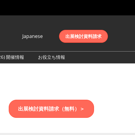
Japanese
出展検討資料請求
Japanese
English
026) 開催情報
お役立ち情報
简体中文
初日の様子 (2026)
한국어
数 (2026)
出展検討資料請求（無料）＞