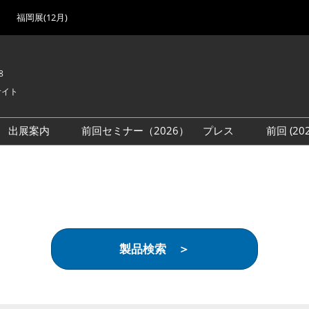
福岡展(12月)
8
サイト
出展案内
前回セミナー（2026）
プレス
前回 (2
展
展社・製品検索
出展検討資料を請求する
取材事前登録
会場
（無料）
展製品特集 一覧
来場者
ローバル･サプライ
特集
目の併催イベント
製品検索 ＞
法について