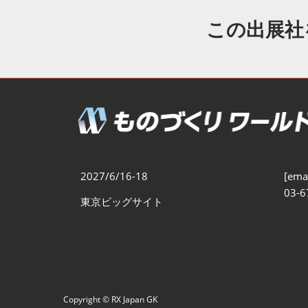
製造業DX展
展示会・
シー
この出展社
ものづくりODM/EMS展
製造業サイバーセキュリテ
ィ展
スマートメンテナンス展
ものづくりNEXT
製造業×フィジカルAI展
2027/6/16-18
[emai
03-6
東京ビッグサイト
Copyright © RX Japan GK