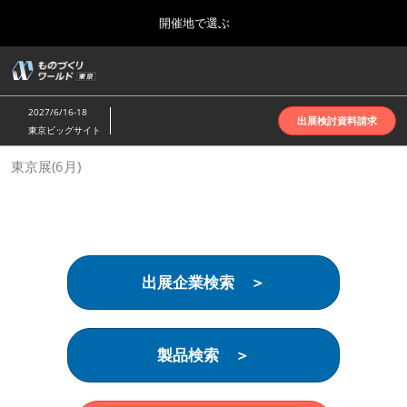
Press
ス
開催地で選ぶ
Escape
キ
to
ッ
close
ホーム
グ
プ
the
ロ
2026年10月07日
し
ー
menu.
インテックス大阪 | INTEX Osaka
2027/6/16-18
バ
出展検討資料請求
て
東京ビッグサイト
ル
進
ナ
名古屋展(4月)
東京展(6月)
ビ
む
2027年04月07日
ゲ
ポートメッセなごや | Port Messe Nagoya
ー
シ
ョ
東京展(6月)
ン
2027年06月16日
を
東京ビッグサイト | Tokyo Big Sight
出展企業検索 ＞
折
り
た
大阪展(10月)
た
2026年10月07日
む
製品検索 ＞
インテックス大阪 | INTEX Osaka