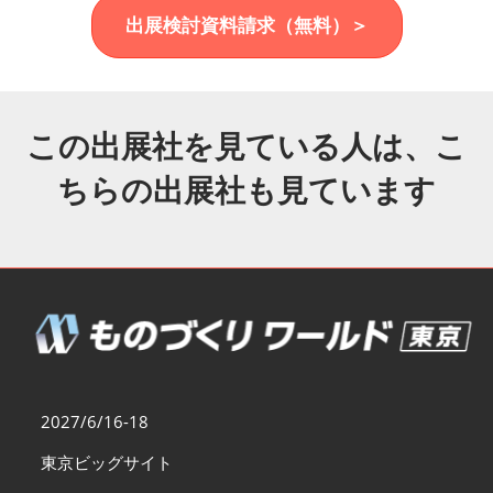
福岡展(12月)
出展検討資料請求（無料）＞
2026年12月02日
マリンメッセ福岡｜MARIN MESSE Fukuoka
この出展社を見ている人は、こ
ちらの出展社も見ています
2027/6/16-18
東京ビッグサイト