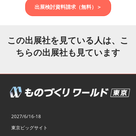
福岡展(12月)
出展検討資料請求（無料）＞
2026年12月02日
マリンメッセ福岡｜MARIN MESSE Fukuoka
この出展社を見ている人は、こ
ちらの出展社も見ています
2027/6/16-18
東京ビッグサイト