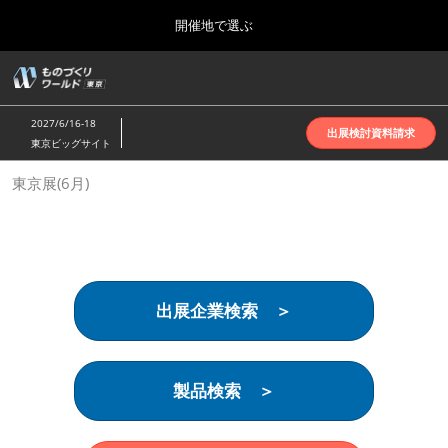
Press
ス
開催地で選ぶ
Escape
キ
to
ッ
close
ホーム
グ
プ
the
ロ
2026年10月07日
し
ー
menu.
インテックス大阪 | INTEX Osaka
2027/6/16-18
バ
出展検討資料請求
て
東京ビッグサイト
ル
進
ナ
名古屋展(4月)
東京展(6月)
ビ
む
2027年04月07日
ゲ
ポートメッセなごや | Port Messe Nagoya
ー
シ
ョ
東京展(6月)
ン
2027年06月16日
を
東京ビッグサイト | Tokyo Big Sight
出展企業検索 ＞
折
り
た
大阪展(10月)
た
2026年10月07日
む
製品検索 ＞
インテックス大阪 | INTEX Osaka