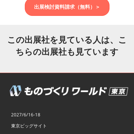
福岡展(12月)
出展検討資料請求（無料）＞
2026年12月02日
マリンメッセ福岡｜MARIN MESSE Fukuoka
この出展社を見ている人は、こ
ちらの出展社も見ています
2027/6/16-18
東京ビッグサイト