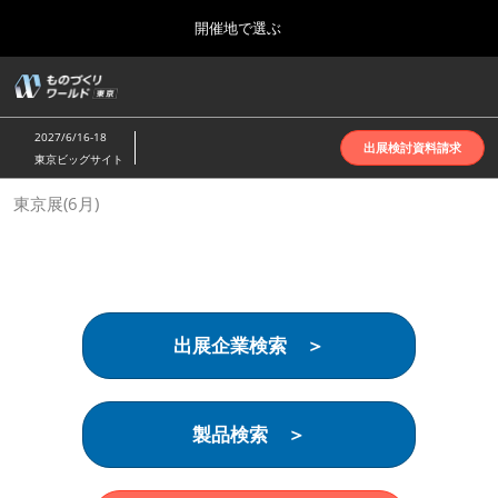
Press
ス
開催地で選ぶ
Escape
キ
to
ッ
close
ホーム
グ
プ
the
ロ
2026年10月07日
し
ー
menu.
インテックス大阪 | INTEX Osaka
2027/6/16-18
バ
出展検討資料請求
て
東京ビッグサイト
ル
進
ナ
名古屋展(4月)
東京展(6月)
ビ
む
2027年04月07日
ゲ
ポートメッセなごや | Port Messe Nagoya
ー
シ
ョ
東京展(6月)
ン
2027年06月16日
を
東京ビッグサイト | Tokyo Big Sight
出展企業検索 ＞
折
り
た
大阪展(10月)
た
2026年10月07日
む
製品検索 ＞
インテックス大阪 | INTEX Osaka