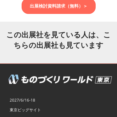
福岡展(12月)
出展検討資料請求（無料）＞
2026年12月02日
マリンメッセ福岡｜MARIN MESSE Fukuoka
この出展社を見ている人は、こ
ちらの出展社も見ています
2027/6/16-18
東京ビッグサイト