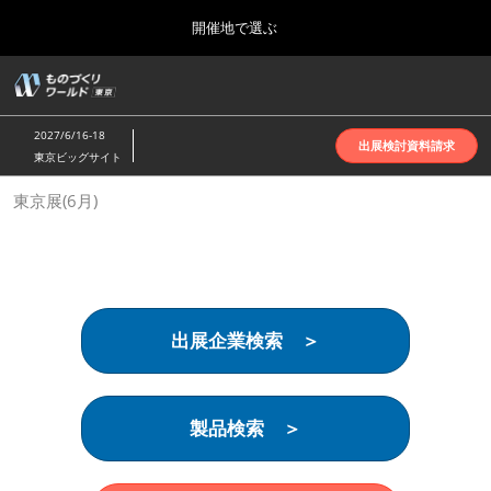
Press
ス
開催地で選ぶ
Escape
キ
to
ッ
close
ホーム
グ
プ
the
ロ
2026年10月07日
し
ー
menu.
インテックス大阪 | INTEX Osaka
2027/6/16-18
バ
出展検討資料請求
て
東京ビッグサイト
ル
進
ナ
名古屋展(4月)
東京展(6月)
ビ
む
2027年04月07日
ゲ
ポートメッセなごや | Port Messe Nagoya
ー
シ
ョ
東京展(6月)
ン
2027年06月16日
を
東京ビッグサイト | Tokyo Big Sight
出展企業検索 ＞
折
り
た
大阪展(10月)
た
2026年10月07日
む
製品検索 ＞
インテックス大阪 | INTEX Osaka