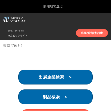
Press
ス
開催地で選ぶ
Escape
キ
to
ッ
close
ホーム
グ
プ
the
ロ
2026年10月07日
し
ー
menu.
インテックス大阪 | INTEX Osaka
2027/6/16-18
バ
出展検討資料請求
て
東京ビッグサイト
ル
進
ナ
名古屋展(4月)
東京展(6月)
ビ
む
2027年04月07日
ゲ
ポートメッセなごや | Port Messe Nagoya
ー
シ
ョ
東京展(6月)
ン
2027年06月16日
を
東京ビッグサイト | Tokyo Big Sight
出展企業検索 ＞
折
り
た
大阪展(10月)
た
2026年10月07日
む
製品検索 ＞
インテックス大阪 | INTEX Osaka