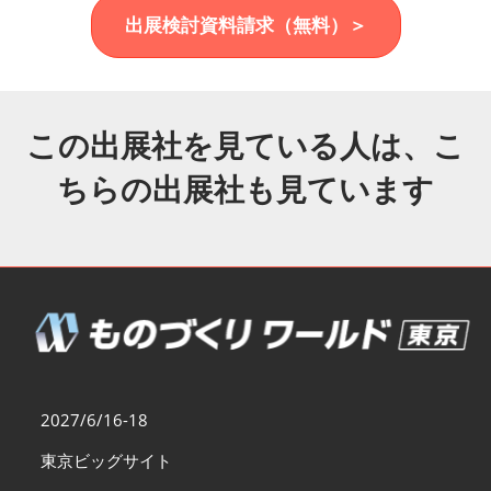
福岡展(12月)
出展検討資料請求（無料）＞
2026年12月02日
マリンメッセ福岡｜MARIN MESSE Fukuoka
この出展社を見ている人は、こ
ちらの出展社も見ています
2027/6/16-18
東京ビッグサイト