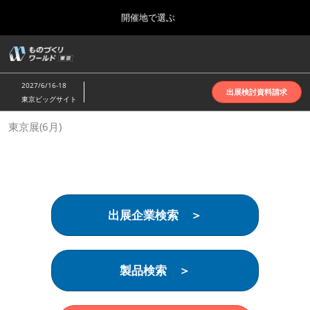
Press
ス
開催地で選ぶ
Escape
キ
to
ッ
close
ホーム
グ
プ
the
ロ
2026年10月07日
し
ー
menu.
インテックス大阪 | INTEX Osaka
2027/6/16-18
バ
出展検討資料請求
て
東京ビッグサイト
ル
進
ナ
名古屋展(4月)
東京展(6月)
ビ
む
2027年04月07日
ゲ
ポートメッセなごや | Port Messe Nagoya
ー
シ
ョ
東京展(6月)
ン
2027年06月16日
を
東京ビッグサイト | Tokyo Big Sight
出展企業検索 ＞
折
り
た
大阪展(10月)
た
2026年10月07日
む
製品検索 ＞
インテックス大阪 | INTEX Osaka