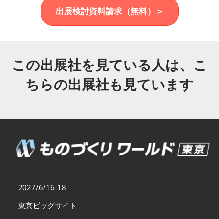
福岡展(12月)
出展検討資料請求（無料）＞
2026年12月02日
マリンメッセ福岡｜MARIN MESSE Fukuoka
この出展社を見ている人は、こ
ちらの出展社も見ています
2027/6/16-18
東京ビッグサイト