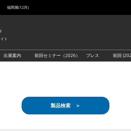
福岡展(12月)
8
サイト
出展案内
前回セミナー（2026）
プレス
前回 (2
展
展社・製品検索
出展検討資料を請求する
取材事前登録
会場
（無料）
展製品特集 一覧
来場者
ローバル･サプライ
特集
目の併催イベント
製品検索 ＞
法について