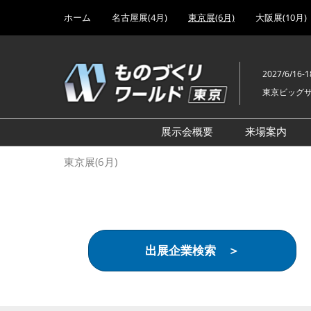
Press
ス
ホーム
名古屋展(4月)
東京展(6月)
大阪展(10月)
Escape
キ
to
ッ
close
プ
the
2027/6/16-1
し
menu.
東京ビッグ
て
進
む
展示会概要
来場案内
設計･製造ソリューション
前回 出
東京展(6月)
機械要素技術展
前回 出
ヘルスケア･医療機器 開発
前回 グ
展
チェーン
工場設備･備品展
前回 注
出展企業検索 ＞
次世代3Dプリンタ展
ご来場方
計測･検査･センサ展
アクセス