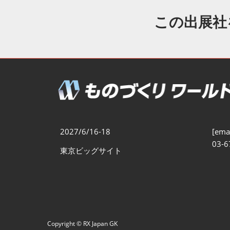
製造業DX展
展示会・
シー
この出展社
ものづくりODM/EMS展
製造業サイバーセキュリテ
ィ展
スマートメンテナンス展
ものづくりNEXT
製造業×フィジカルAI展
2027/6/16-18
[emai
03-6
東京ビッグサイト
Copyright © RX Japan GK