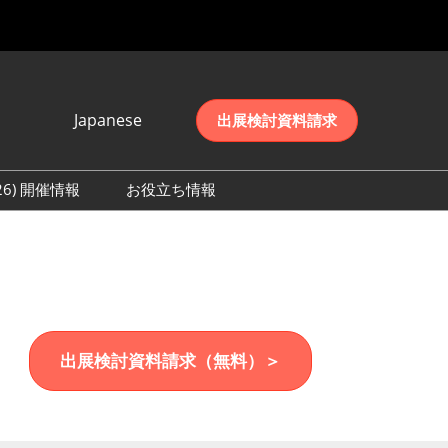
Japanese
出展検討資料請求
Japanese
English
026) 開催情報
お役立ち情報
简体中文
初日の様子 (2026)
한국어
数 (2026)
出展検討資料請求（無料）＞