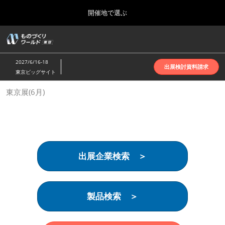
Press
ス
開催地で選ぶ
Escape
キ
to
ッ
close
ホーム
グ
プ
the
ロ
2026年10月07日
し
ー
menu.
インテックス大阪 | INTEX Osaka
2027/6/16-18
バ
出展検討資料請求
て
東京ビッグサイト
ル
進
ナ
名古屋展(4月)
東京展(6月)
ビ
む
2027年04月07日
ゲ
ポートメッセなごや | Port Messe Nagoya
ー
シ
ョ
東京展(6月)
ン
2027年06月16日
を
東京ビッグサイト | Tokyo Big Sight
出展企業検索 ＞
折
り
た
大阪展(10月)
た
2026年10月07日
む
製品検索 ＞
インテックス大阪 | INTEX Osaka