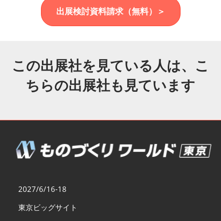
福岡展(12月)
出展検討資料請求（無料）＞
2026年12月02日
マリンメッセ福岡｜MARIN MESSE Fukuoka
この出展社を見ている人は、こ
ちらの出展社も見ています
2027/6/16-18
東京ビッグサイト