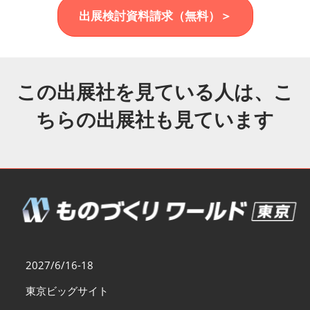
福岡展(12月)
出展検討資料請求（無料）＞
2026年12月02日
マリンメッセ福岡｜MARIN MESSE Fukuoka
この出展社を見ている人は、こ
ちらの出展社も見ています
2027/6/16-18
東京ビッグサイト