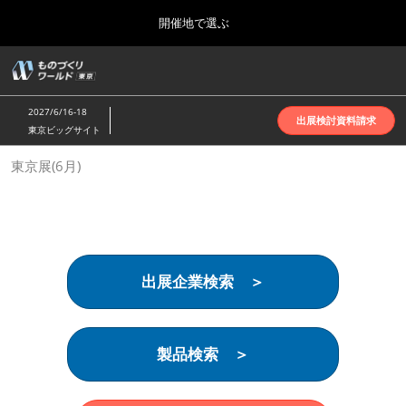
Press
ス
開催地で選ぶ
Escape
キ
to
ッ
close
ホーム
グ
プ
the
ロ
2026年10月07日
し
ー
menu.
インテックス大阪 | INTEX Osaka
2027/6/16-18
バ
出展検討資料請求
て
東京ビッグサイト
ル
進
ナ
名古屋展(4月)
東京展(6月)
ビ
む
2027年04月07日
ゲ
ポートメッセなごや | Port Messe Nagoya
ー
シ
ョ
東京展(6月)
ン
2027年06月16日
を
東京ビッグサイト | Tokyo Big Sight
出展企業検索 ＞
折
り
た
大阪展(10月)
た
2026年10月07日
む
製品検索 ＞
インテックス大阪 | INTEX Osaka