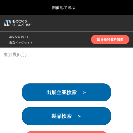
Press
ス
開催地で選ぶ
Escape
キ
to
ッ
close
ホーム
グ
プ
the
ロ
2026年10月07日
し
ー
menu.
インテックス大阪 | INTEX Osaka
2027/6/16-18
バ
出展検討資料請求
て
東京ビッグサイト
ル
進
ナ
名古屋展(4月)
東京展(6月)
ビ
む
2027年04月07日
ゲ
ポートメッセなごや | Port Messe Nagoya
ー
シ
ョ
東京展(6月)
ン
2027年06月16日
を
東京ビッグサイト | Tokyo Big Sight
出展企業検索 ＞
折
り
た
大阪展(10月)
た
2026年10月07日
む
製品検索 ＞
インテックス大阪 | INTEX Osaka