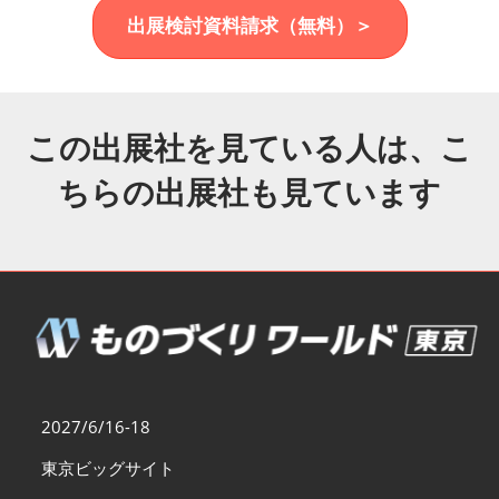
福岡展(12月)
出展検討資料請求（無料）＞
2026年12月02日
マリンメッセ福岡｜MARIN MESSE Fukuoka
この出展社を見ている人は、こ
ちらの出展社も見ています
2027/6/16-18
東京ビッグサイト