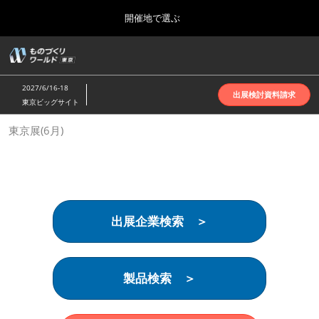
Press
ス
開催地で選ぶ
Escape
キ
to
ッ
close
ホーム
グ
プ
the
ロ
2026年10月07日
し
ー
menu.
インテックス大阪 | INTEX Osaka
2027/6/16-18
バ
出展検討資料請求
て
東京ビッグサイト
ル
進
ナ
名古屋展(4月)
東京展(6月)
ビ
む
2027年04月07日
ゲ
ポートメッセなごや | Port Messe Nagoya
ー
シ
ョ
東京展(6月)
ン
2027年06月16日
を
東京ビッグサイト | Tokyo Big Sight
出展企業検索 ＞
折
り
た
大阪展(10月)
た
2026年10月07日
む
製品検索 ＞
インテックス大阪 | INTEX Osaka