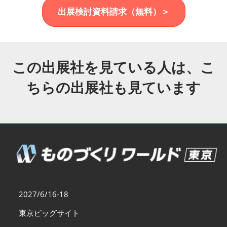
福岡展(12月)
出展検討資料請求（無料）＞
2026年12月02日
マリンメッセ福岡｜MARIN MESSE Fukuoka
この出展社を見ている人は、こ
ちらの出展社も見ています
2027/6/16-18
東京ビッグサイト