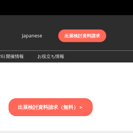
Japanese
出展検討資料請求
Japanese
English
026) 開催情報
お役立ち情報
简体中文
初日の様子 (2026)
한국어
数 (2026)
出展検討資料請求（無料）＞