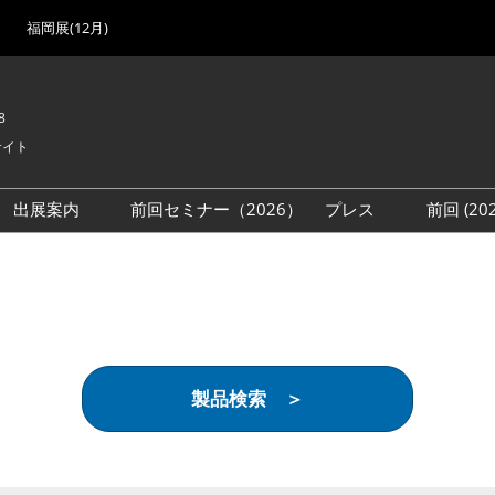
福岡展(12月)
8
サイト
出展案内
前回セミナー（2026）
プレス
前回 (2
展
展社・製品検索
出展検討資料を請求する
取材事前登録
会場
（無料）
展製品特集 一覧
来場者
ローバル･サプライ
特集
目の併催イベント
製品検索 ＞
法について