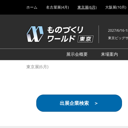
Press
ス
ホーム
名古屋展(4月)
東京展(6月)
大阪展(10月)
Escape
キ
to
ッ
close
プ
the
2027/6/16-1
し
menu.
東京ビッグ
て
進
む
展示会概要
来場案内
設計･製造ソリューション
前回 出
東京展(6月)
機械要素技術展
前回 出
ヘルスケア･医療機器 開発
前回 グ
展
チェーン
工場設備･備品展
前回 注
出展企業検索 ＞
次世代3Dプリンタ展
ご来場方
計測･検査･センサ展
アクセス