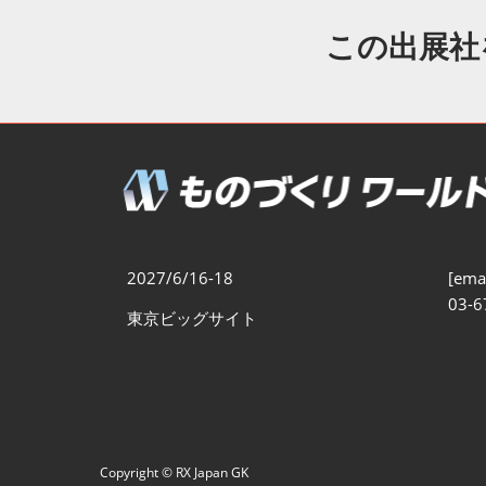
製造業DX展
展示会・
シー
この出展社
ものづくりODM/EMS展
製造業サイバーセキュリテ
ィ展
スマートメンテナンス展
ものづくりNEXT
製造業×フィジカルAI展
2027/6/16-18
[emai
03-6
東京ビッグサイト
Copyright © RX Japan GK