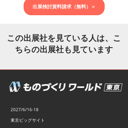
福岡展(12月)
出展検討資料請求（無料）＞
2026年12月02日
マリンメッセ福岡｜MARIN MESSE Fukuoka
この出展社を見ている人は、こ
ちらの出展社も見ています
2027/6/16-18
東京ビッグサイト