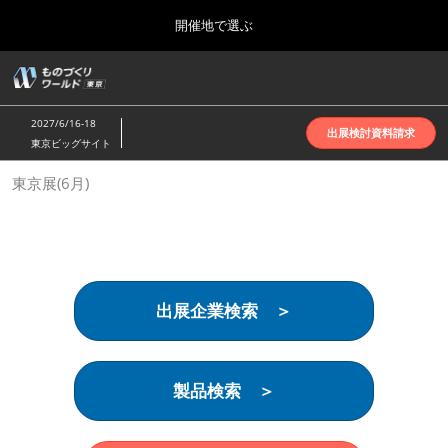
Press
ス
開催地で選ぶ
Escape
キ
to
ッ
close
ホーム
グ
プ
the
ロ
2026年10月07日
し
ー
menu.
インテックス大阪 | INTEX Osaka
2027/6/16-18
バ
出展検討資料請求
て
東京ビッグサイト
ル
進
ナ
名古屋展(4月)
東京展(6月)
ビ
む
2027年04月07日
ゲ
ポートメッセなごや | Port Messe Nagoya
ー
シ
ョ
東京展(6月)
ン
2027年06月16日
を
東京ビッグサイト | Tokyo Big Sight
出展企業検索 ＞
折
り
た
大阪展(10月)
た
2026年10月07日
む
製品検索 ＞
インテックス大阪 | INTEX Osaka