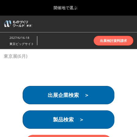
Press
ス
開催地で選ぶ
Escape
キ
to
ッ
close
ホーム
グ
プ
the
ロ
2026年10月07日
し
ー
menu.
インテックス大阪 | INTEX Osaka
2027/6/16-18
バ
出展検討資料請求
て
東京ビッグサイト
ル
進
ナ
名古屋展(4月)
東京展(6月)
ビ
む
2027年04月07日
ゲ
ポートメッセなごや | Port Messe Nagoya
ー
シ
ョ
東京展(6月)
ン
2027年06月16日
を
東京ビッグサイト | Tokyo Big Sight
出展企業検索 ＞
折
り
た
大阪展(10月)
た
2026年10月07日
む
製品検索 ＞
インテックス大阪 | INTEX Osaka