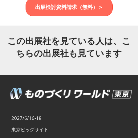
福岡展(12月)
出展検討資料請求（無料）＞
2026年12月02日
マリンメッセ福岡｜MARIN MESSE Fukuoka
この出展社を見ている人は、こ
ちらの出展社も見ています
2027/6/16-18
東京ビッグサイト