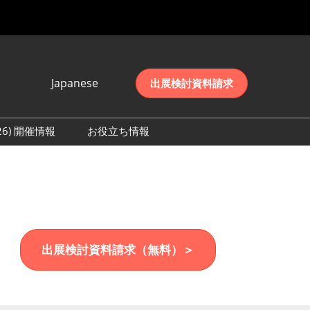
Japanese
出展検討資料請求
Japanese
English
026) 開催情報
お役立ち情報
简体中文
初日の様子 (2026)
한국어
数 (2026)
出展検討資料請求（無料）＞