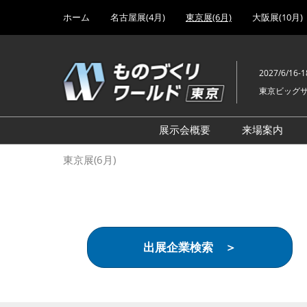
Press
ス
ホーム
名古屋展(4月)
東京展(6月)
大阪展(10月)
Escape
キ
to
ッ
close
プ
the
2027/6/16-1
し
menu.
東京ビッグ
て
進
む
展示会概要
来場案内
設計･製造ソリューション
前回 出
東京展(6月)
機械要素技術展
前回 出
ヘルスケア･医療機器 開発
前回 グ
展
チェーン
工場設備･備品展
前回 注
出展企業検索 ＞
次世代3Dプリンタ展
ご来場方
計測･検査･センサ展
アクセス