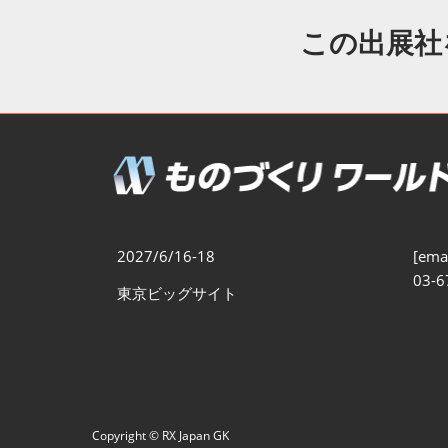
製造業DX展
展示会・
シー
この出展社
ものづくりODM/EMS展
製造業サイバーセキュリテ
ィ展
スマートメンテナンス展
ものづくりNEXT
製造業×フィジカルAI展
2027/6/16-18
[emai
03-6
東京ビッグサイト
Copyright © RX Japan GK