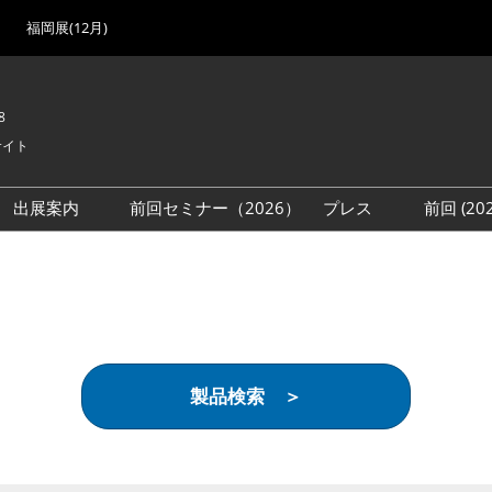
福岡展(12月)
8
サイト
出展案内
前回セミナー（2026）
プレス
前回 (2
展
展社・製品検索
出展検討資料を請求する
取材事前登録
会場
（無料）
展製品特集 一覧
来場者
ローバル･サプライ
特集
目の併催イベント
製品検索 ＞
法について