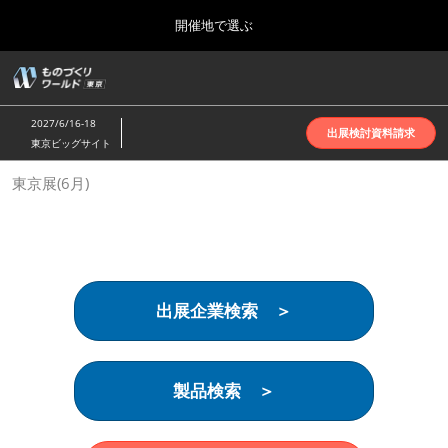
Press
ス
開催地で選ぶ
Escape
キ
to
ッ
close
ホーム
グ
プ
the
ロ
2026年10月07日
し
ー
menu.
インテックス大阪 | INTEX Osaka
2027/6/16-18
バ
出展検討資料請求
て
東京ビッグサイト
ル
進
ナ
名古屋展(4月)
東京展(6月)
ビ
む
2027年04月07日
ゲ
ポートメッセなごや | Port Messe Nagoya
ー
シ
ョ
東京展(6月)
ン
2027年06月16日
を
東京ビッグサイト | Tokyo Big Sight
出展企業検索 ＞
折
り
た
大阪展(10月)
た
2026年10月07日
む
製品検索 ＞
インテックス大阪 | INTEX Osaka