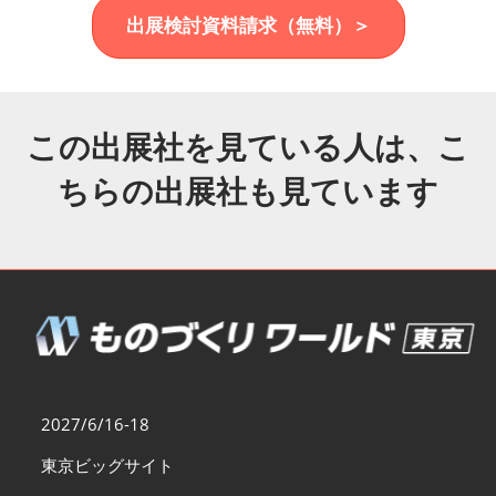
福岡展(12月)
出展検討資料請求（無料）＞
2026年12月02日
マリンメッセ福岡｜MARIN MESSE Fukuoka
この出展社を見ている人は、こ
ちらの出展社も見ています
2027/6/16-18
東京ビッグサイト