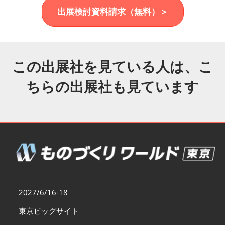
福岡展(12月)
出展検討資料請求（無料）＞
2026年12月02日
マリンメッセ福岡｜MARIN MESSE Fukuoka
この出展社を見ている人は、こ
ちらの出展社も見ています
2027/6/16-18
東京ビッグサイト