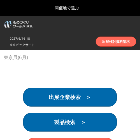
Press
ス
開催地で選ぶ
Escape
キ
to
ッ
close
ホーム
グ
プ
the
ロ
2026年10月07日
し
ー
menu.
インテックス大阪 | INTEX Osaka
2027/6/16-18
バ
出展検討資料請求
て
東京ビッグサイト
ル
進
ナ
名古屋展(4月)
東京展(6月)
ビ
む
2027年04月07日
ゲ
ポートメッセなごや | Port Messe Nagoya
ー
シ
ョ
東京展(6月)
ン
2027年06月16日
を
東京ビッグサイト | Tokyo Big Sight
出展企業検索 ＞
折
り
た
大阪展(10月)
た
2026年10月07日
む
製品検索 ＞
インテックス大阪 | INTEX Osaka